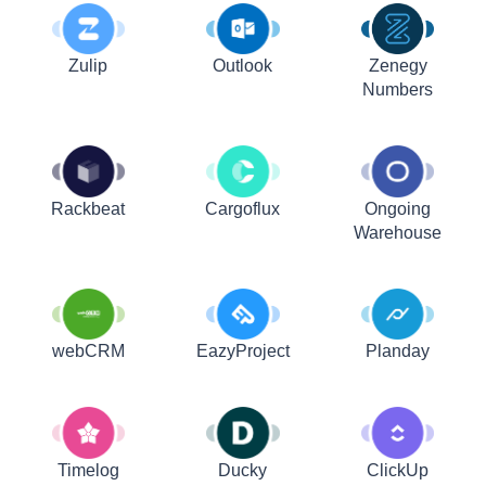
Zulip
Outlook
Zenegy
Numbers
Rackbeat
Cargoflux
Ongoing
Warehouse
webCRM
EazyProject
Planday
Timelog
Ducky
ClickUp