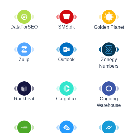
DataForSEO
SMS.dk
Golden Planet
Zulip
Outlook
Zenegy
Numbers
Rackbeat
Cargoflux
Ongoing
Warehouse