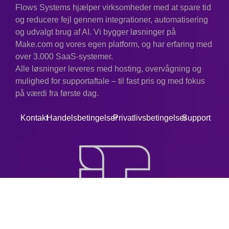
Flows Systems hjælper virksomheder med at spare tid
og reducere fejl gennem integrationer, automatisering
og udvalgt brug af AI. Vi bygger løsninger på
Make.com og vores egen platform, og har erfaring med
over 3.000 SaaS-systemer.
Alle løsninger leveres med hosting, overvågning og
mulighed for supportaftale – til fast pris og med fokus
på værdi fra første dag.
Kontakt
Handelsbetingelser
Privatlivsbetingelser
Support