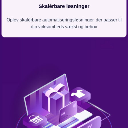
Skalérbare løsninger
Oplev skalérbare automatiseringsløsninger, der passer til
din virksomheds vækst og behov