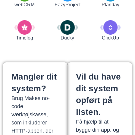
webCRM
EazyProject
Planday
Timelog
Ducky
ClickUp
Mangler dit
Vil du have
system?
dit system
Brug Makes no-
opført på
code
listen.
værktøjskasse,
Få hjælp til at
som inkluderer
bygge din app, og
HTTP-appen, der