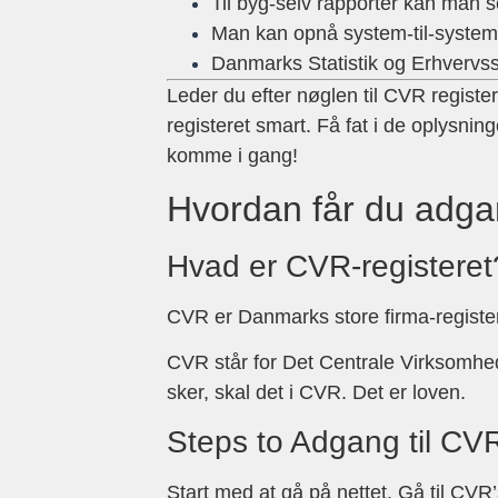
Til byg-selv rapporter kan man s
Man kan opnå system-til-system
Danmarks Statistik og Erhvervss
Leder du efter nøglen til CVR registere
registeret smart. Få fat i de oplysnin
komme i gang!
Hvordan får du adgan
Hvad er CVR-registeret
CVR er Danmarks store firma-register.
CVR står for Det Centrale Virksomhedsre
sker, skal det i CVR. Det er loven.
Steps to Adgang til CVR
Start med at gå på nettet. Gå til CV