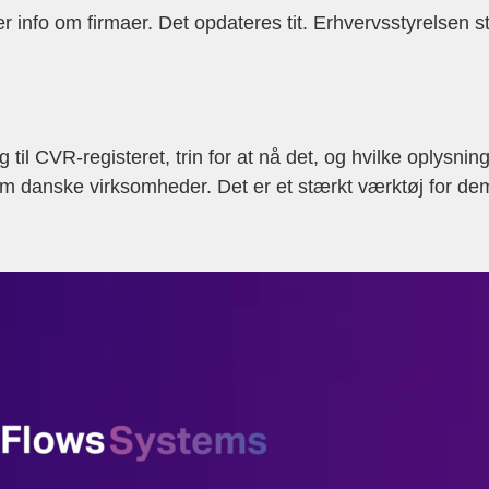
r info om firmaer. Det opdateres tit. Erhvervsstyrelsen s
til CVR-registeret, trin for at nå det, og hvilke oplysni
fo om danske virksomheder. Det er et stærkt værktøj for d