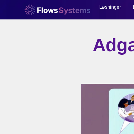
Løsninger
Adga