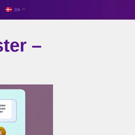
DA
ter –