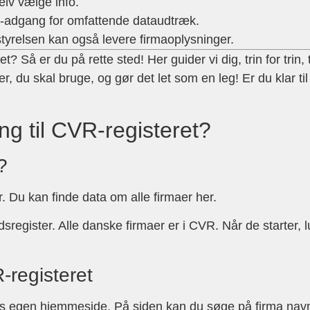
elv vælge info.
-adgang for omfattende dataudtræk.
tyrelsen kan også levere firmaoplysninger.
t? Så er du på rette sted! Her guider vi dig, trin for trin
ger, du skal bruge, og gør det let som en leg! Er du klar 
g til CVR-registeret?
?
 Du kan finde data om alle firmaer her.
gister. Alle danske firmaer er i CVR. Når de starter, lukk
-registeret
R’s egen hjemmeside. På siden kan du søge på firma nav