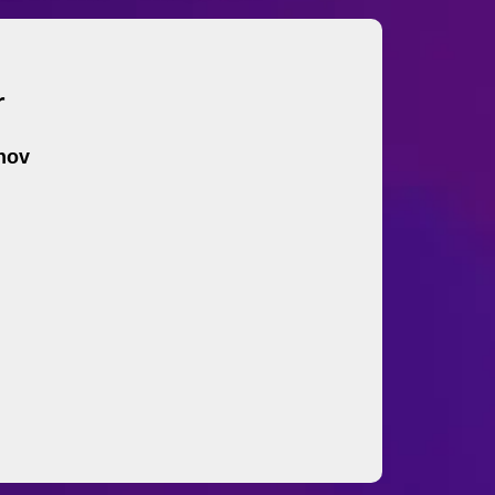
r
ehov