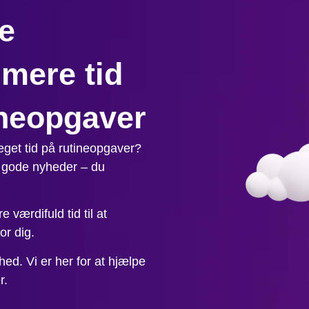
e
 mere tid
rneopgaver
eget tid på rutineopgaver?
r gode nyheder – du
 værdifuld tid til at
or dig.
hed. Vi er her for at hjælpe
r.