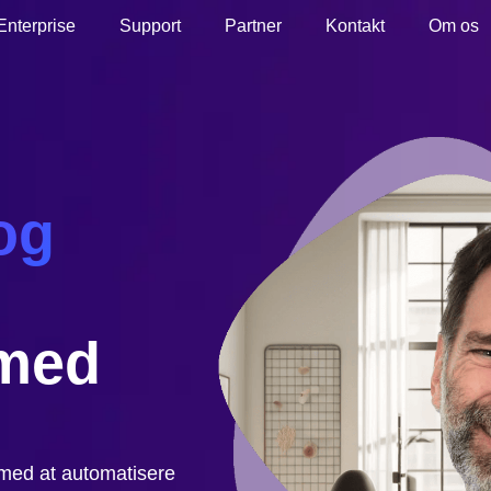
Enterprise
Support
Partner
Kontakt
Om os
og
 med
r med at automatisere