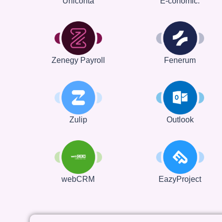
Uniconta
E-conomic.
Zenegy Payroll
Fenerum
Zulip
Outlook
webCRM
EazyProject