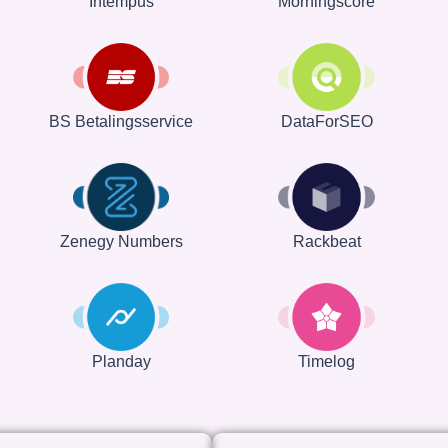
Intempus
Morningscore
BS Betalingsservice
DataForSEO
Rackbeat
Zenegy Numbers
Planday
Timelog