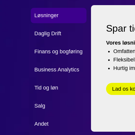
Løsninger
Spar t
Daglig Drift
Vores løsni
Omfatten
Finans og bogføring
Fleksibel
Hurtig i
Business Analytics
Tid og løn
Lad os k
Salg
Andet