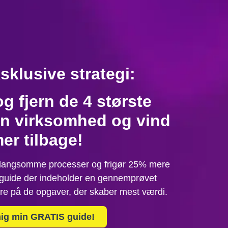
sklusive strategi:
og fjern de 4 største
din virksomhed og vind
mer tilbage!
 langsomme processer og frigør 25% mere
guide der indeholder en gennemprøvet
re på de opgaver, der skaber mest værdi.
ig min GRATIS guide!