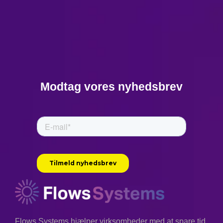
2. Marshall McLuhan
om teknologiens
rolle (1964)
“We shape our tools, and
Modtag vores nyhedsbrev
thereafter our tools shape
us. Automation transforms
our work and life, and it
allows us to adapt more
quickly. Integration
harmonizes systems and
lets humans focus on
creativity.”
–
Norbert Wiener,
Flows Systems hjælper virksomheder med at spare tid