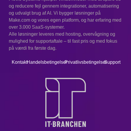
"Cybernetics"
og reducere fejl gennem integrationer, automatisering
og udvalgt brug af AI. Vi bygger løsninger på
Kontekst:
Wiener var banebrydende
inden for tanken om automatiseringens
Make.com og vores egen platform, og har erfaring med
effekt på både mennesker og maskiner
over 3.000 SaaS-systemer.
og så dens potentiale som et middel til
Alle løsninger leveres med hosting, overvågning og
fremgang.
mulighed for supportaftale – til fast pris og med fokus
på værdi fra første dag.
Kontakt
Handelsbetingelser
Privatlivsbetingelser
Support