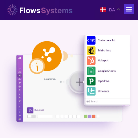
DA
E-conomic.