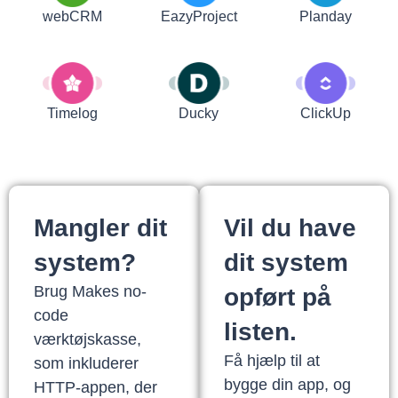
webCRM
EazyProject
Planday
Timelog
Ducky
ClickUp
Mangler dit
Vil du have
system?
dit system
Brug Makes no-
opført på
code
listen.
værktøjskasse,
Få hjælp til at
som inkluderer
bygge din app, og
HTTP-appen, der