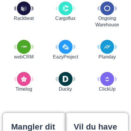
Rackbeat
Cargoflux
Ongoing
Warehouse
webCRM
EazyProject
Planday
Timelog
Ducky
ClickUp
Mangler dit
Vil du have