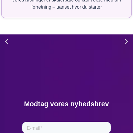
forretning – uanset hvor du starter
2. Marshall McLuhan
om teknologiens
rolle (1964)
“We shape our tools, and
Modtag vores nyhedsbrev
thereafter our tools shape
us. Automation transforms
our work and life, and it
allows us to adapt more