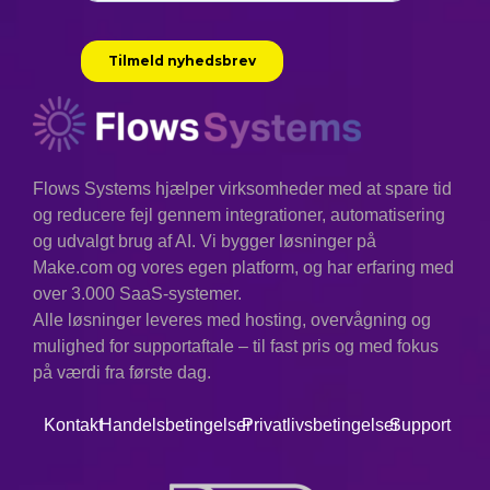
quickly. Integration
harmonizes systems and
lets humans focus on
creativity.”
–
Norbert Wiener,
Flows Systems hjælper virksomheder med at spare tid
"Cybernetics"
og reducere fejl gennem integrationer, automatisering
og udvalgt brug af AI. Vi bygger løsninger på
Kontekst:
Wiener var banebrydende
inden for tanken om automatiseringens
Make.com og vores egen platform, og har erfaring med
effekt på både mennesker og maskiner
over 3.000 SaaS-systemer.
og så dens potentiale som et middel til
Alle løsninger leveres med hosting, overvågning og
fremgang.
mulighed for supportaftale – til fast pris og med fokus
på værdi fra første dag.
Kontakt
Handelsbetingelser
Privatlivsbetingelser
Support