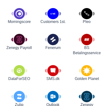
Customers 1st.
Pleo
Morningscore
Zenegy Payroll
Fenerum
BS
Betalingsservice
DataForSEO
SMS.dk
Golden Planet
Zulip
Outlook
Zenegy