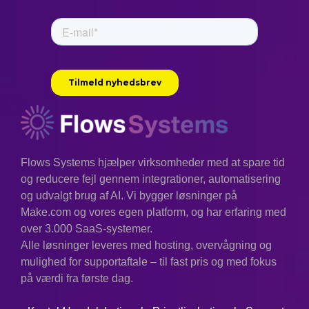
us. Automation transforms
our work and life, and it
allows us to adapt more
quickly. Integration
harmonizes systems and
lets humans focus on
creativity.”
–
Norbert Wiener,
Flows Systems hjælper virksomheder med at spare tid
"Cybernetics"
og reducere fejl gennem integrationer, automatisering
og udvalgt brug af AI. Vi bygger løsninger på
Kontekst:
Wiener var banebrydende
inden for tanken om automatiseringens
Make.com og vores egen platform, og har erfaring med
effekt på både mennesker og maskiner
over 3.000 SaaS-systemer.
og så dens potentiale som et middel til
Alle løsninger leveres med hosting, overvågning og
fremgang.
mulighed for supportaftale – til fast pris og med fokus
på værdi fra første dag.