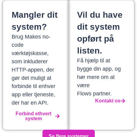
Mangler dit
Vil du have
system?
dit system
Brug Makes no-
opført på
code
listen.
værktøjskasse,
Få hjælp til at
som inkluderer
bygge din app, og
HTTP-appen, der
hør mere om at
gør det muligt at
være
forbinde til enhver
Flows partner.
app eller tjeneste,
Kontakt os
der har en API.
Forbind ethvert
system
Se flere systemer