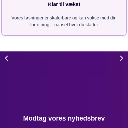
Klar til vækst
Vores løsninger er skalerbare og kan vokse med din
forretning – uanset hvor du starter
2. Marshall McLuhan
om teknologiens
rolle (1964)
“We shape our tools, and
Modtag vores nyhedsbrev
thereafter our tools shape