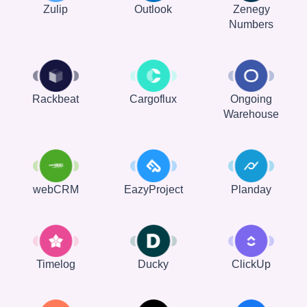
Zulip
Outlook
Zenegy
Numbers
Rackbeat
Cargoflux
Ongoing
Warehouse
webCRM
EazyProject
Planday
Timelog
Ducky
ClickUp