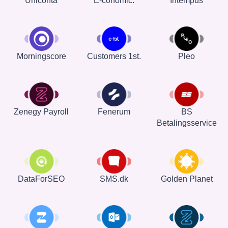
Uniconta
E-conomic.
Intempus
Customers 1st.
Pleo
Morningscore
Zenegy Payroll
Fenerum
BS
Betalingsservice
DataForSEO
SMS.dk
Golden Planet