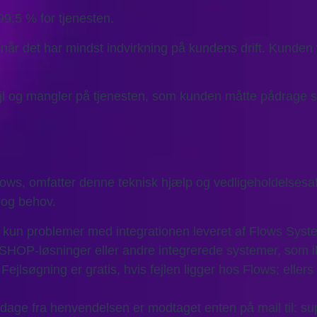
99,5 % for tjenesten.
r det har mindst indvirkning på kundens drift. Kunden vil 
ejl og mangler på tjenesten, som kunden måtte pådrage sig.
ows, omfatter denne teknisk hjælp og vedligeholdelsesaft
 og behov.
 kun problemer med integrationen leveret af Flows Syst
SHOP-løsninger eller andre integrerede systemer, som ikk
Fejlsøgning er gratis, hvis fejlen ligger hos Flows; ellers v
dage fra henvendelsen er modtaget enten på mail til: su