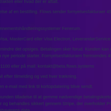
rakten eller hvad der er aftalt.
lse af en bestilling. Flows sender fornyelsesfakturaer 45
.
bonnementshåndteringssystemer Fenerum.
Visa, MasterCard eller Visa Electron, LeverandørService e
indre det opsiges. Betalingen sker forud. Kunden kan 
en nye periode starter. Fornyelsesfakturaen fremsendes 4
 1100 eller på mail: kontakt@beta.flows.systems
l efter tilmelding og ved hver trækning.
n e-mail med link til kortopdatering blive sendt.
r kunden tilladelse til at gemme nødvendige betalingskort
ør og behandles sikkert gennem Stripe, der overholder P
dehaverens data.