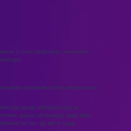
nklusiv 1 times rådgivning / assistance.
 modtaget.
rissættes individuelt efter kundens ønsker
 Hvis der opstår problemer med en
Flows’ ansvar, vil eventuel hjælp blive
aktureret for den tid, der er brugt.