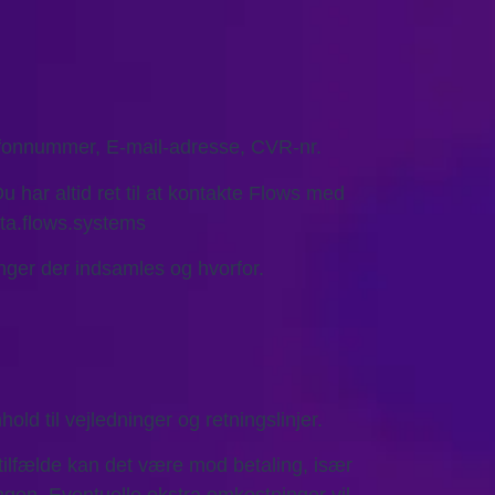
lefonnummer, E-mail-adresse, CVR-nr.
u har altid ret til at kontakte Flows med
eta.flows.systems
nger der indsamles og hvorfor.
old til vejledninger og retningslinjer.
 tilfælde kan det være mod betaling, især