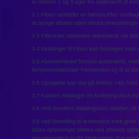
er mellem 1 og 3 uger fra underskrift af kont
3.2 Flows udsteder en faktura efter modtage
at opsige aftalen uden ekstra omkostninger
3.3 Fakturaer udsendes automatisk via a
3.4 Betalinger til Flows kan foretages med 
3.5 Abonnementet fornyes automatisk, medm
fornyelsesfakturaer fremsendes og til at d
3.6 Opsigelse kan ske på telefon +45 7060
3.7 Kunden modtager en kvittering via e-mai
3.8 Hvis kundens betalingskort udløber, vil e
3.9 Ved tilmelding til automatisk træk give
Disse oplysninger slettes ved aftalens oph
operationelle krav for beskyttelse af kortin