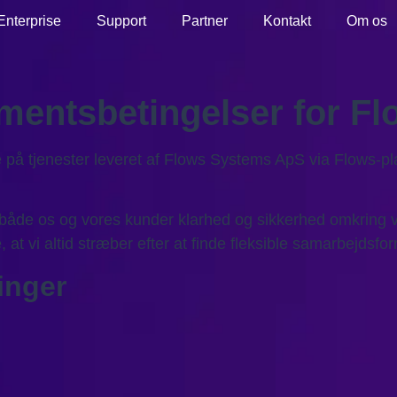
Enterprise
Support
Partner
Kontakt
Om os
mentsbetingelser for F
e på tjenester leveret af Flows Systems ApS via Flows
 både os og vores kunder klarhed og sikkerhed omkring v
 at vi altid stræber efter at finde fleksible samarbejdsfo
inger