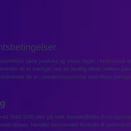
tsbetingelser
og overholder både juridiske og etiske regler i forbindels
mindre de er fraveget ved en skriftlig aftale mellem part
 medmindre de er i overensstemmelse med disse betingel
ng
 +45 7060 1100 eller på mail: kontakt@beta.flows.systems
 aftales. Herefter fremsendes kontrakt til underskrift. L