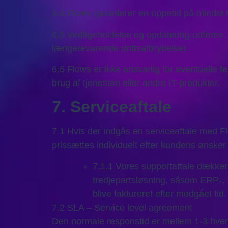
6.4 Flows garanterer en oppetid på mindst 
6.5 Vedligeholdelse og opdatering udføres, nå
længerevarende driftsafbrydelser.
6.6 Flows er ikke ansvarlig for eventuelle f
brug af tjenesten eller andre IT-produkter.
7. Serviceaftale
7.1 Hvis der indgås en serviceaftale med Fl
prissættes individuelt efter kundens ønsker
7.1.1 Vores supportaftale dækker
tredjepartsløsning, såsom ERP-, 
blive faktureret efter medgået tid. 
7.2 SLA – Service level agreement
Den normale responstid er mellem 1-3 hver