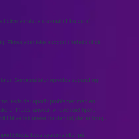
blive varslet via e-mail i tilfælde af
 Flows yder ikke support i forhold til dit
aler. Serviceaftaler oprettes separat og
ems. Hvis der opstår problemer med en
e er Flows’ ansvar, vil eventuel hjælp
il I blive faktureret for den tid, der er brugt.
pport@beta.flows.systems eller på