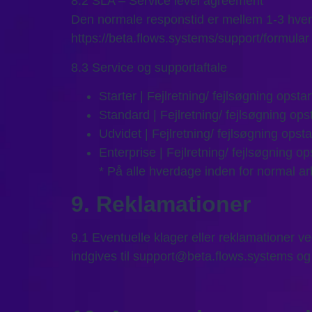
8.2 SLA – Service level agreement
Den normale responstid er mellem 1-3 hver
https://beta.flows.systems/support/formular
8.3 Service og supportaftale
Starter | Fejlretning/ fejlsøgning opst
Standard | Fejlretning/ fejlsøgning op
Udvidet | Fejlretning/ fejlsøgning ops
Enterprise | Fejlretning/ fejlsøgning o
* På alle hverdage inden for normal ar
9. Reklamationer
9.1 Eventuelle klager eller reklamationer ve
indgives til support@beta.flows.systems og s