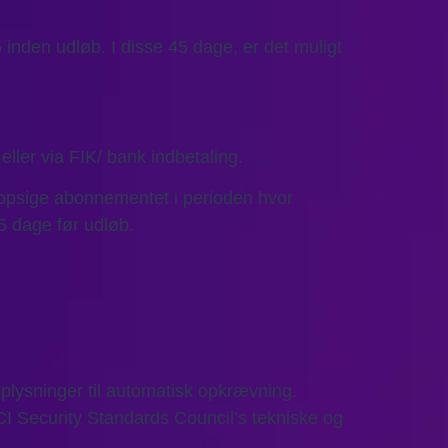
 inden udløb. I disse 45 dage, er det muligt
ller via FIK/ bank indbetaling.
opsige abonnementet i perioden hvor
5 dage før udløb.
oplysninger til automatisk opkrævning.
CI Security Standards Council’s tekniske og