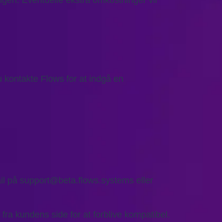
ngen. Eventuelle ekstra omkostninger vil
 du kontakte Flows for at indgå en
ail på support@beta.flows.systems eller
ra kundens side for at forblive kompatibel.