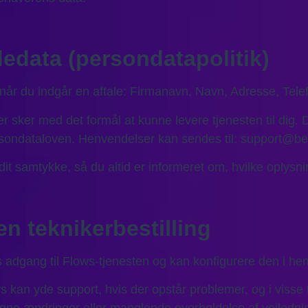
dedata (persondatapolitik)
, når du indgår en aftale: Firmanavn, Navn, Adresse, Te
 sker med det formål at kunne levere tjenesten til dig. D
Persondataloven. Henvendelser kan sendes til: support@b
t samtykke, så du altid er informeret om, hvilke oplysni
n teknikerbestilling
s adgang til Flows-tjenesten og kan konfigurere den i henh
ws kan yde support, hvis der opstår problemer, og i visse