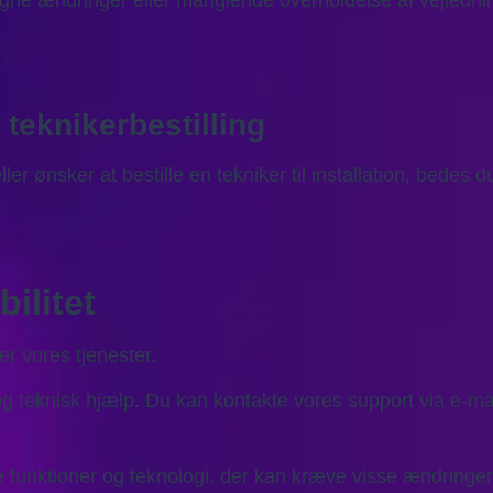
egne ændringer eller manglende overholdelse af vejledni
teknikerbestilling
ller ønsker at bestille en tekniker til installation, bedes
bilitet
r vores tjenester.
og teknisk hjælp. Du kan kontakte vores support via e-m
funktioner og teknologi, der kan kræve visse ændringer f