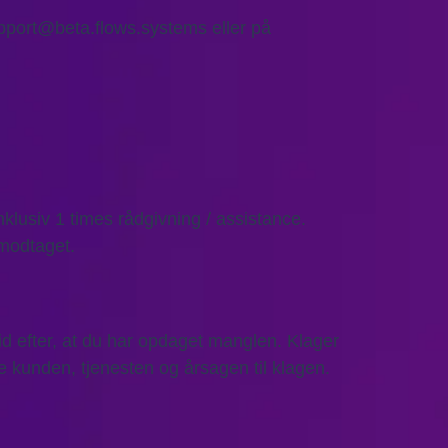
pport@beta.flows.systems eller på
nklusiv 1 times rådgivning / assistance.
 modtaget.
tid efter, at du har opdaget manglen. Klager
re kunden, tjenesten og årsagen til klagen.