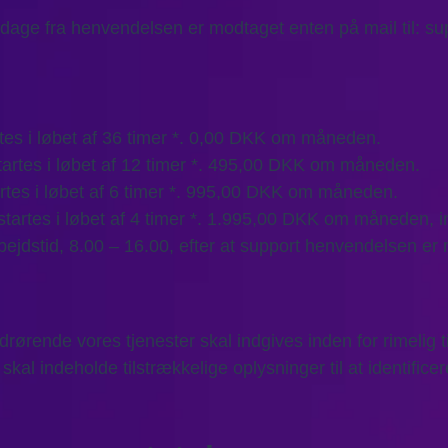
dage fra henvendelsen er modtaget enten på mail til: su
artes i løbet af 36 timer *. 0,00 DKK om måneden.
startes i løbet af 12 timer *. 495,00 DKK om måneden.
tartes i løbet af 6 timer *. 995,00 DKK om måneden.
pstartes i løbet af 4 timer *. 1.995,00 DKK om måneden, i
bejdstid, 8.00 – 16.00, efter at support henvendelsen er
drørende vores tjenester skal indgives inden for rimelig 
kal indeholde tilstrækkelige oplysninger til at identifice