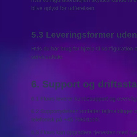
hvis konfigurationsfejlen skyldes kundens 
blive oplyst før udførelsen.
5.3 Leveringsformer uden 
Hvis du har brug for hjælp til konfiguration e
serviceaftale.
6. Support og driftssta
6.1 Flows leverer kundesupport og overvåge
6.2 Supportydelsen omfatter fejlmeldinger 
telefonisk på +45 70601100.
6.3 Flows kan opgradere tjenesten med nye 