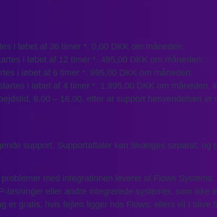
artes i løbet af 36 timer *. 0,00 DKK om måneden.
startes i løbet af 12 timer *. 495,00 DKK om måneden.
tartes i løbet af 6 timer *. 995,00 DKK om måneden.
pstartes i løbet af 4 timer *. 1.995,00 DKK om måneden, i
bejdstid, 8.00 – 16.00, efter at support henvendelsen er
ende support. Supportaftaler kan tilvælges separat, og p
 problemer med integrationen leveret af Flows Systems.
løsninger eller andre integrerede systemer, som ikke er 
 er gratis, hvis fejlen ligger hos Flows; ellers vil I blive f