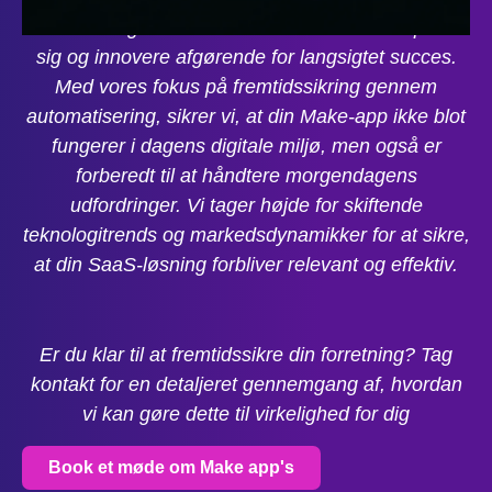
I en teknologi-drevet verden er evnen til at tilpasse
sig og innovere afgørende for langsigtet succes.
Med vores fokus på fremtidssikring gennem
automatisering, sikrer vi, at din Make-app ikke blot
fungerer i dagens digitale miljø, men også er
forberedt til at håndtere morgendagens
udfordringer. Vi tager højde for skiftende
teknologitrends og markedsdynamikker for at sikre,
at din SaaS-løsning forbliver relevant og effektiv.
Er du klar til at fremtidssikre din forretning? Tag
kontakt for en detaljeret gennemgang af, hvordan
vi kan gøre dette til virkelighed for dig
Book et møde om Make app's