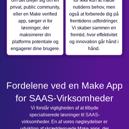
om det drejer sig om en
for ikke kun at møde
privat, public community,
nutidens behov, men
eller en Make verified
også at forberede dig på
app, sørger vi for
fremtidens udfordringer.
løsninger, der
Vi skaber sammen en
maksimerer din
fremtid, hvor effektivitet
platforms potentiale og
og innovation går hånd i
engagerer dine brugere.
hånd.
Fordelene ved en Make App
for SAAS-Virksomheder
Vi forstår vigtigheden af at tilbyde
specialiserede løsninger til SAAS-
virksomheder. En af vores nøgleydelser er
udvikling af skræddersyede Make apps, der