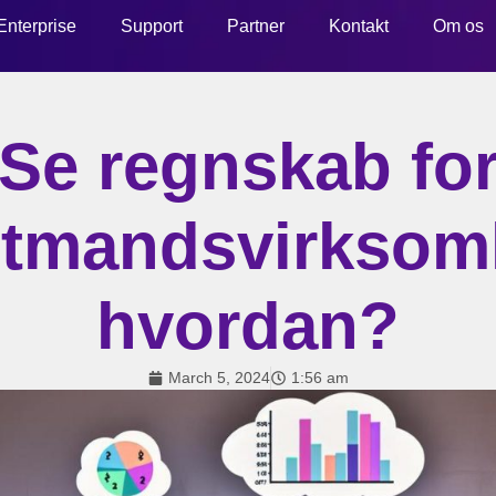
Enterprise
Support
Partner
Kontakt
Om os
Se regnskab fo
ltmandsvirksom
hvordan?
March 5, 2024
1:56 am