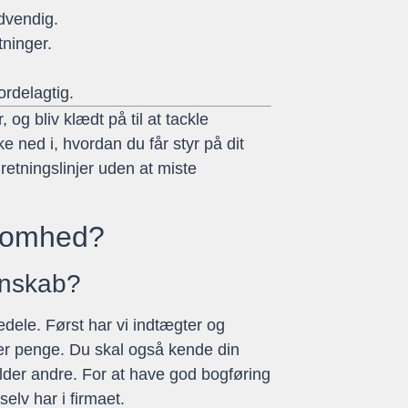
dvendig.
tninger.
ordelagtig.
g bliv klædt på til at tackle
 ned i, hvordan du får styr på dit
etningslinjer uden at miste
ksomhed?
gnskab?
dele. Først har vi indtægter og
ener penge. Du skal også kende din
lder andre. For at have god bogføring
lv har i firmaet.