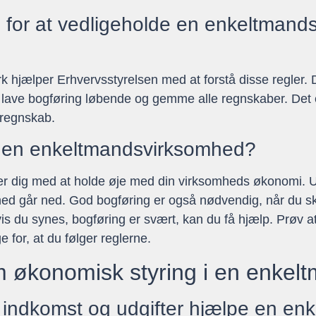
ne for at vedligeholde en enkeltman
mark hjælper Erhvervsstyrelsen med at forstå disse regler
 lave bogføring løbende og gemme alle regnskaber. Det er
sregnskab.
g i en enkeltmandsvirksomhed?
per dig med at holde øje med din virksomheds økonomi. 
mhed går ned. God bogføring er også nødvendig, når du ska
is du synes, bogføring er svært, kan du få hjælp. Prøv a
 for, at du følger reglerne.
m økonomisk styring i en enke
 indkomst og udgifter hjælpe en e