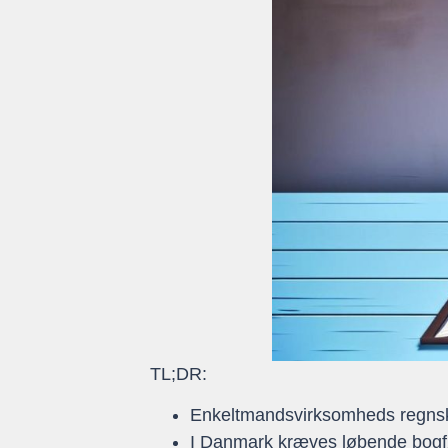
TL;DR:
Enkeltmandsvirksomheds regnskab
I Danmark kræves løbende bogf