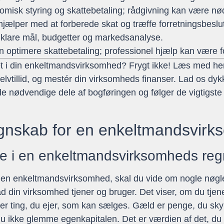
omisk styring og skattebetaling; rådgivning kan være nø
hjælper med at forberede skat og træffe forretningsbeslu
lare mål, budgetter og markedsanalyse.
n optimere skattebetaling; professionel hjælp kan være f
 i din enkeltmandsvirksomhed? Frygt ikke! Læs med her, o
vtillid, og mestér din virksomheds finanser. Lad os dykke
 nødvendige dele af bogføringen og følger de vigtigste r
gnskab for en enkeltmandsvir
ele i en enkeltmandsvirksomheds re
af en enkeltmandsvirksomhed, skal du vide om nogle nøgle
hvad din virksomhed tjener og bruger. Det viser, om du tj
 er ting, du ejer, som kan sælges. Gæld er penge, du sky
 ikke glemme egenkapitalen. Det er værdien af det, du se