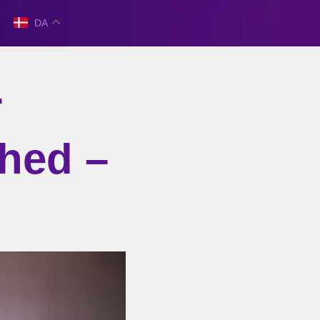
DA
r
hed –