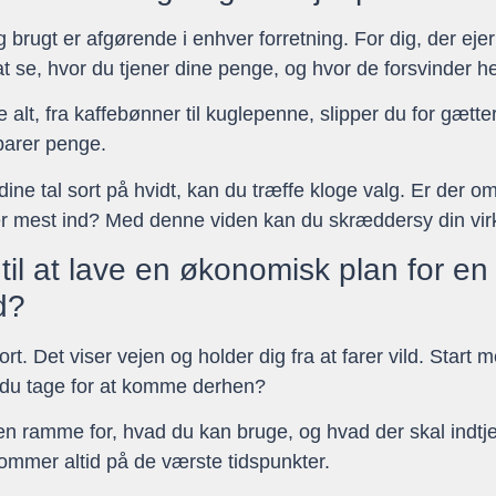
og brugt er afgørende i enhver forretning. For dig, der e
t se, hvor du tjener dine penge, og hvor de forsvinder h
re alt, fra kaffebønner til kuglepenne, slipper du for gætt
parer penge.
dine tal sort på hvidt, kan du træffe kloge valg. Er der 
nger mest ind? Med denne viden kan du skræddersy din vir
til at lave en økonomisk plan for en
d?
. Det viser vejen og holder dig fra at farer vild. Start 
 du tage for at komme derhen?
en ramme for, hvad du kan bruge, og hvad der skal indtjen
ommer altid på de værste tidspunkter.