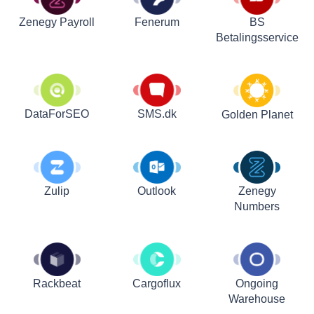
Zenegy Payroll
Fenerum
BS
Betalingsservice
DataForSEO
SMS.dk
Golden Planet
Zulip
Outlook
Zenegy
Numbers
Rackbeat
Cargoflux
Ongoing
Warehouse