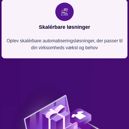
Skalérbare løsninger
Oplev skalérbare automatiseringsløsninger, der passer til
din virksomheds vækst og behov