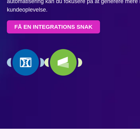
automatisering kan du fokusere på at generere mere k
kundeoplevelse.
FÅ EN INTEGRATIONS SNAK