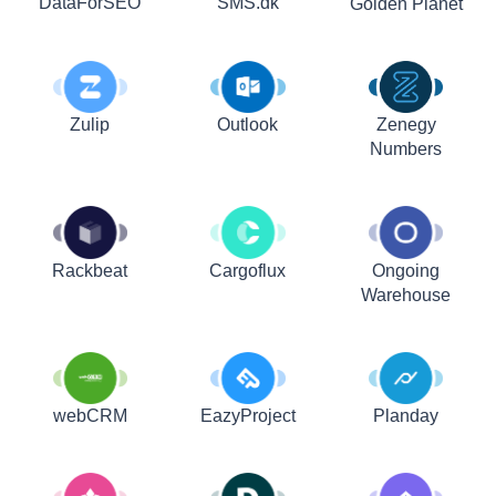
DataForSEO
SMS.dk
Golden Planet
Zulip
Outlook
Zenegy
Numbers
Rackbeat
Cargoflux
Ongoing
Warehouse
webCRM
EazyProject
Planday