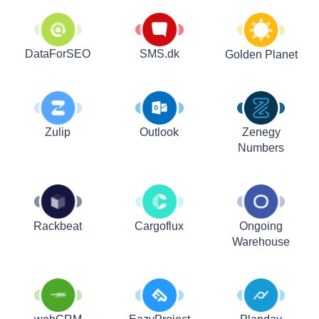
DataForSEO
SMS.dk
Golden Planet
Zulip
Outlook
Zenegy
Numbers
Rackbeat
Cargoflux
Ongoing
Warehouse