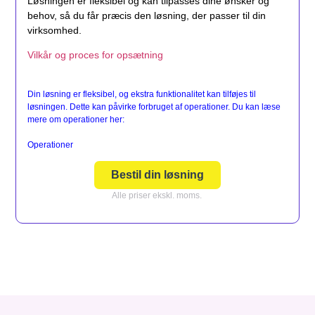
Løsningen er fleksibel og kan tilpasses dine ønsker og
behov, så du får præcis den løsning, der passer til din
virksomhed.
Vilkår og proces for opsætning
Din løsning er fleksibel, og ekstra funktionalitet kan tilføjes til
løsningen. Dette kan påvirke forbruget af operationer. Du kan læse
mere om operationer her:
Operationer
Bestil din løsning
Alle priser ekskl. moms.