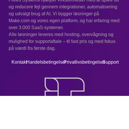
og reducere fejl gennem integrationer, automatisering
og udvalgt brug af AI. Vi bygger løsninger på
Make.com og vores egen platform, og har erfaring med
over 3.000 SaaS-systemer.
Alle løsninger leveres med hosting, overvågning og
mulighed for supportaftale – til fast pris og med fokus
på værdi fra første dag.
Kontakt
Handelsbetingelser
Privatlivsbetingelser
Support