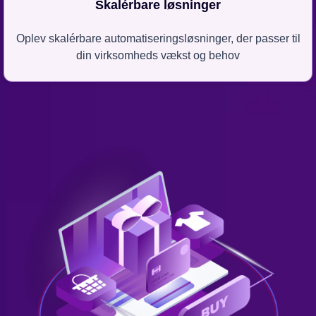
Skalérbare løsninger
Oplev skalérbare automatiseringsløsninger, der passer til
din virksomheds vækst og behov