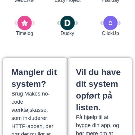
webCRM
EazyProject
Planday
Timelog
Ducky
ClickUp
Mangler dit
Vil du have
system?
dit system
Brug Makes no-
opført på
code
listen.
værktøjskasse,
Få hjælp til at
som inkluderer
bygge din app, og
HTTP-appen, der
hør mere om at
gør det muligt at