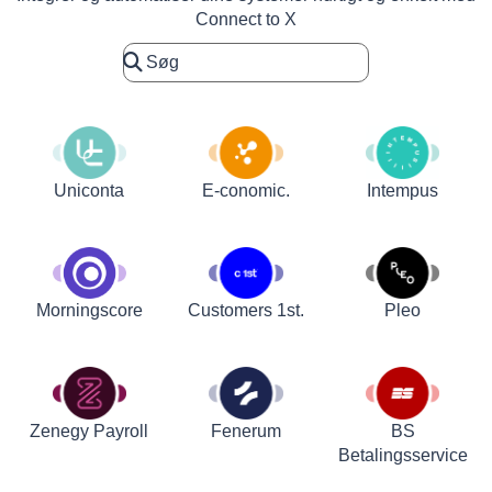
Connect to X
Uniconta
E-conomic.
Intempus
Customers 1st.
Pleo
Morningscore
Zenegy Payroll
Fenerum
BS
Betalingsservice