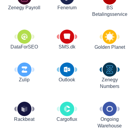
Zenegy Payroll
Fenerum
BS
Betalingsservice
DataForSEO
SMS.dk
Golden Planet
Zulip
Outlook
Zenegy
Numbers
Rackbeat
Cargoflux
Ongoing
Warehouse