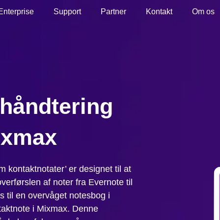
Enterprise
Support
Partner
Kontakt
Om os
thåndtering
ixmax
 kontaktnotater’ er designet til at
erførslen af noter fra Evernote til
s til en overvåget notesbog i
taktnote i Mixmax. Denne