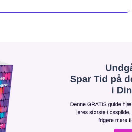
Undgå
Spar Tid på d
i Di
Denne GRATIS guide hjælpe
jeres største tidsspilde
frigøre mere t