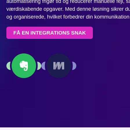
automatisering frigør tid og reducerer manuelle fejl,
værdiskabende opgaver. Med denne løsning sikrer du,
og organiserede, hvilket forbedrer din kommunikatio
FÅ EN INTEGRATIONS SNAK