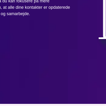
 så du kan fokusere på mere
 at alle dine kontakter er opdaterede
n og samarbejde.