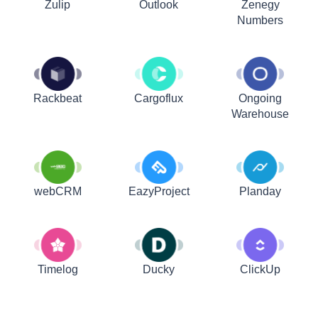
Zulip
Outlook
Zenegy
Numbers
Rackbeat
Cargoflux
Ongoing
Warehouse
webCRM
EazyProject
Planday
Timelog
Ducky
ClickUp