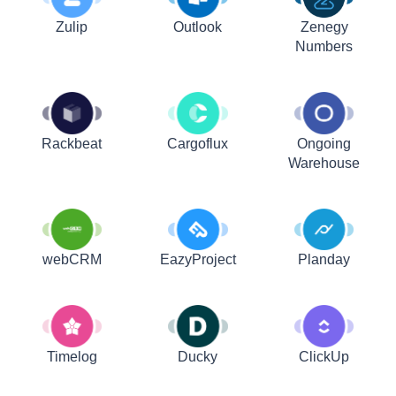
Zulip
Outlook
Zenegy
Numbers
Rackbeat
Cargoflux
Ongoing
Warehouse
webCRM
EazyProject
Planday
Timelog
Ducky
ClickUp