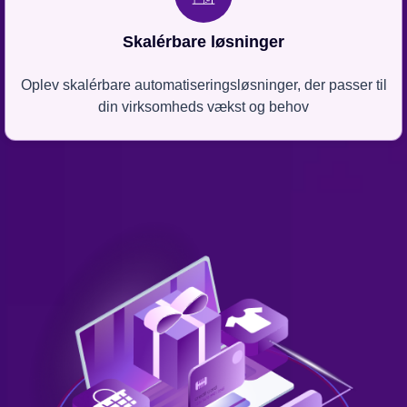
Skalérbare løsninger
Oplev skalérbare automatiseringsløsninger, der passer til
din virksomheds vækst og behov