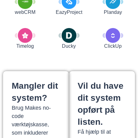
webCRM
EazyProject
Planday
Timelog
Ducky
ClickUp
Mangler dit
Vil du have
system?
dit system
Brug Makes no-
opført på
code
listen.
værktøjskasse,
Få hjælp til at
som inkluderer