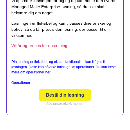
Vi opsætter løsningen for dig og og kan hoste den i vores
Managed Make Enterprise-løsning, så du ikke skal
bekymre dig om noget.
Løsningen er fleksibel og kan tilpasses dine ønsker og
behov, så du får præcis den løsning, der passer til din
virksomhed.
Vilkår og proces for opsætning
Din løsning er fleksibel, og ekstra funktionalitet kan tilføjes til
løsningen. Dette kan påvirke forbruget af operationer. Du kan læse
mere om operationer her:
Operationer
Bestil din løsning
Alle priser ekskl. moms.