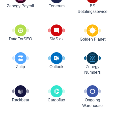
Zenegy Payroll
Fenerum
BS
Betalingsservice
DataForSEO
SMS.dk
Golden Planet
Zulip
Outlook
Zenegy
Numbers
Rackbeat
Cargoflux
Ongoing
Warehouse