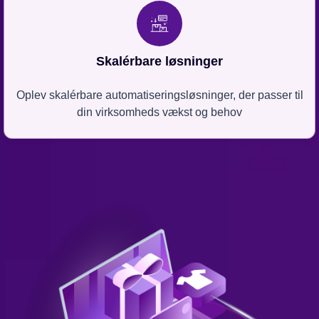
Skalérbare løsninger
Oplev skalérbare automatiseringsløsninger, der passer til
din virksomheds vækst og behov