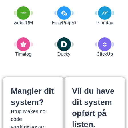
webCRM
EazyProject
Planday
Timelog
Ducky
ClickUp
Mangler dit
Vil du have
system?
dit system
Brug Makes no-
opført på
code
listen.
værktøjskasse,