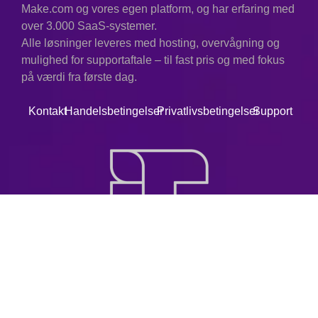
Make.com og vores egen platform, og har erfaring med
over 3.000 SaaS-systemer.
Alle løsninger leveres med hosting, overvågning og
mulighed for supportaftale – til fast pris og med fokus
på værdi fra første dag.
Kontakt
Handelsbetingelser
Privatlivsbetingelser
Support
© 2025. Alle rettigheder forbeholdes.