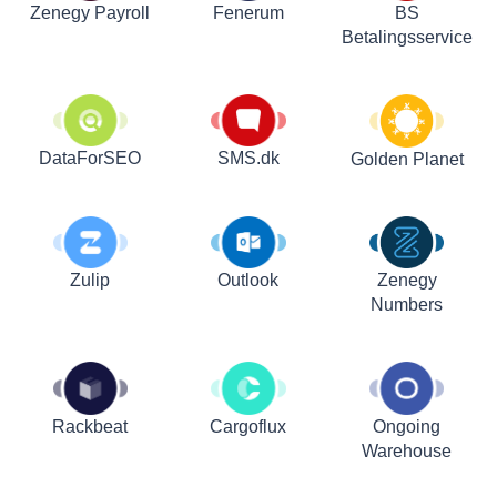
Zenegy Payroll
Fenerum
BS
Betalingsservice
DataForSEO
SMS.dk
Golden Planet
Zulip
Outlook
Zenegy
Numbers
Rackbeat
Cargoflux
Ongoing
Warehouse