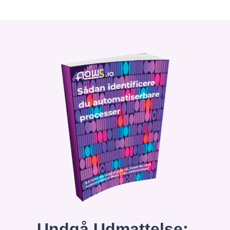
Undgå Udmattelse: