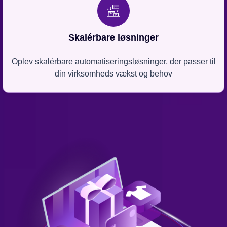
Skalérbare løsninger
Oplev skalérbare automatiseringsløsninger, der passer til
din virksomheds vækst og behov