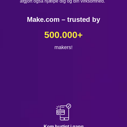
afgjort også hjælpe dig og din virksomhed.
Make.com – trusted by
500.000
+
makers!
Kom hurtigt i gang