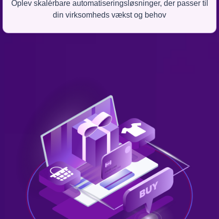
Oplev skalérbare automatiseringsløsninger, der passer til
din virksomheds vækst og behov