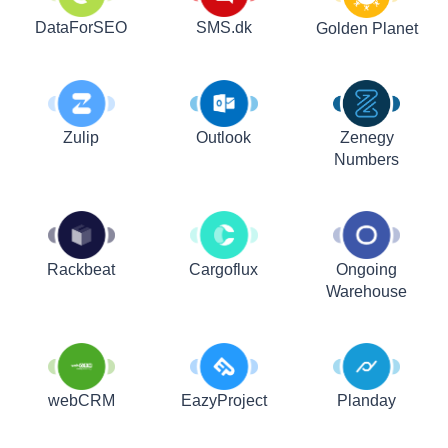
DataForSEO
SMS.dk
Golden Planet
Zulip
Outlook
Zenegy
Numbers
Rackbeat
Cargoflux
Ongoing
Warehouse
webCRM
EazyProject
Planday