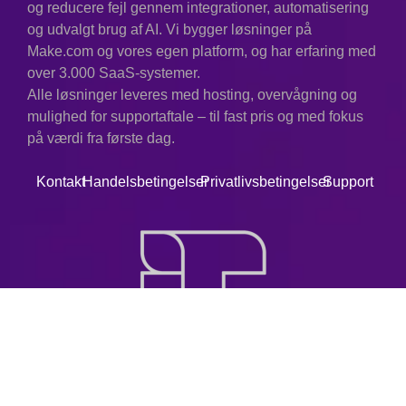
og reducere fejl gennem integrationer, automatisering
og udvalgt brug af AI. Vi bygger løsninger på
Make.com og vores egen platform, og har erfaring med
over 3.000 SaaS-systemer.
Alle løsninger leveres med hosting, overvågning og
mulighed for supportaftale – til fast pris og med fokus
på værdi fra første dag.
Kontakt
Handelsbetingelser
Privatlivsbetingelser
Support