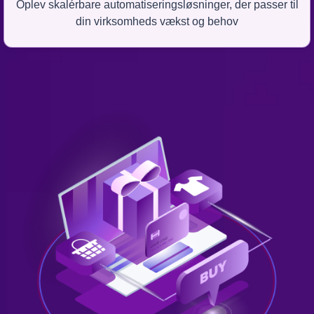
Oplev skalérbare automatiseringsløsninger, der passer til
din virksomheds vækst og behov