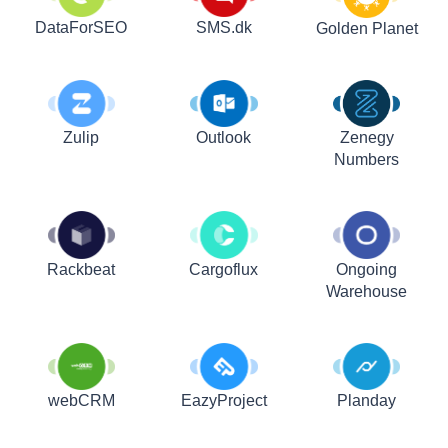
DataForSEO
SMS.dk
Golden Planet
Zulip
Outlook
Zenegy
Numbers
Rackbeat
Cargoflux
Ongoing
Warehouse
webCRM
EazyProject
Planday