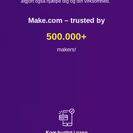
afgjort også hjælpe dig og din virksomhed.
Make.com – trusted by
500.000
+
makers!
Kom hurtigt i gang