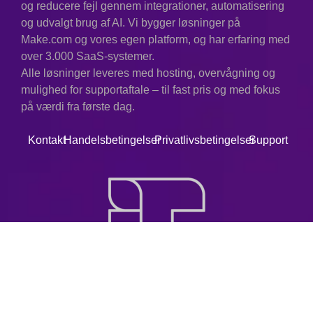
og reducere fejl gennem integrationer, automatisering
og udvalgt brug af AI. Vi bygger løsninger på
Make.com og vores egen platform, og har erfaring med
over 3.000 SaaS-systemer.
Alle løsninger leveres med hosting, overvågning og
mulighed for supportaftale – til fast pris og med fokus
på værdi fra første dag.
Kontakt
Handelsbetingelser
Privatlivsbetingelser
Support