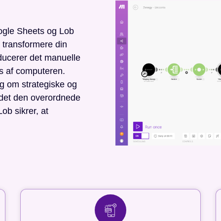
ogle Sheets og Lob
 transformere din
ducerer det manuelle
es af computeren.
ig om strategiske og
det den overordnede
Lob sikrer, at