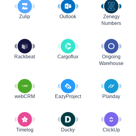
Zulip
Outlook
Zenegy
Numbers
Rackbeat
Cargoflux
Ongoing
Warehouse
webCRM
EazyProject
Planday
Timelog
Ducky
ClickUp