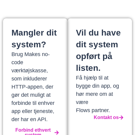
Mangler dit
Vil du have
system?
dit system
Brug Makes no-
opført på
code
listen.
værktøjskasse,
Få hjælp til at
som inkluderer
bygge din app, og
HTTP-appen, der
hør mere om at
gør det muligt at
være
forbinde til enhver
Flows partner.
app eller tjeneste,
Kontakt os
der har en API.
Forbind ethvert
system