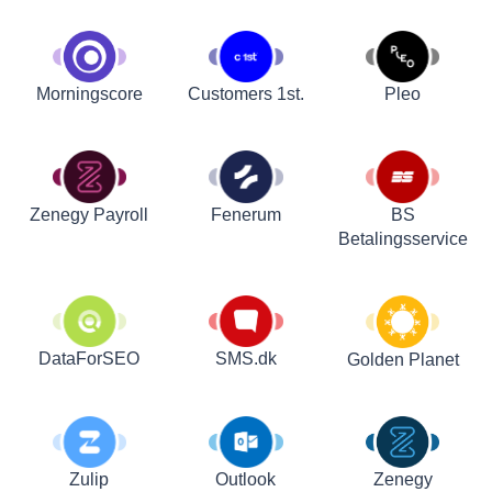
Customers 1st.
Pleo
Morningscore
Zenegy Payroll
Fenerum
BS
Betalingsservice
DataForSEO
SMS.dk
Golden Planet
Zulip
Outlook
Zenegy