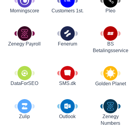
Customers 1st.
Pleo
Morningscore
Zenegy Payroll
Fenerum
BS
Betalingsservice
DataForSEO
SMS.dk
Golden Planet
Zulip
Outlook
Zenegy
Numbers