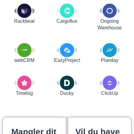
Rackbeat
Cargoflux
Ongoing
Warehouse
webCRM
EazyProject
Planday
Timelog
Ducky
ClickUp
Mangler dit
Vil du have