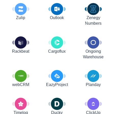
Zulip
Outlook
Zenegy
Numbers
Rackbeat
Cargoflux
Ongoing
Warehouse
webCRM
EazyProject
Planday
Timelog
Ducky
ClickUp