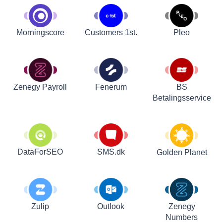
Customers 1st.
Pleo
Morningscore
Zenegy Payroll
Fenerum
BS
Betalingsservice
DataForSEO
SMS.dk
Golden Planet
Zulip
Outlook
Zenegy
Numbers