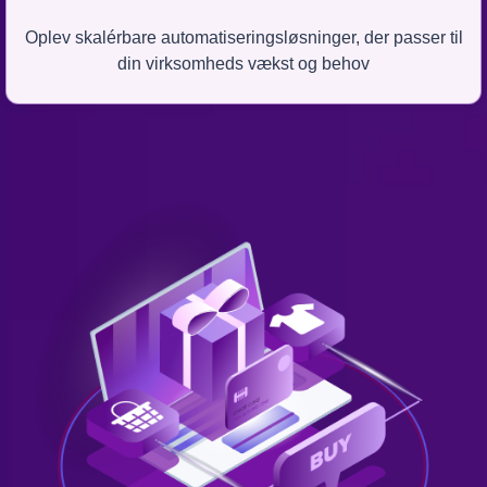
Oplev skalérbare automatiseringsløsninger, der passer til
din virksomheds vækst og behov