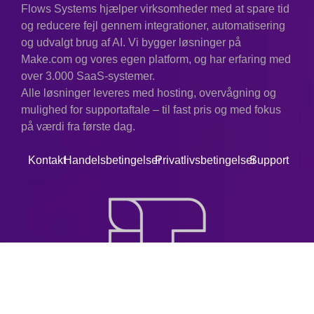
Flows Systems hjælper virksomheder med at spare tid
og reducere fejl gennem integrationer, automatisering
og udvalgt brug af AI. Vi bygger løsninger på
Make.com og vores egen platform, og har erfaring med
over 3.000 SaaS-systemer.
Alle løsninger leveres med hosting, overvågning og
mulighed for supportaftale – til fast pris og med fokus
på værdi fra første dag.
Kontakt
Handelsbetingelser
Privatlivsbetingelser
Support