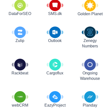
DataForSEO
SMS.dk
Golden Planet
Zulip
Outlook
Zenegy
Numbers
Rackbeat
Cargoflux
Ongoing
Warehouse
webCRM
EazyProject
Planday