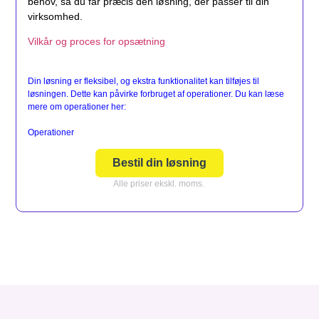
behov, så du får præcis den løsning, der passer til din
virksomhed.
Vilkår og proces for opsætning
Din løsning er fleksibel, og ekstra funktionalitet kan tilføjes til
løsningen. Dette kan påvirke forbruget af operationer. Du kan læse
mere om operationer her:
Operationer
Bestil din løsning
Alle priser ekskl. moms.