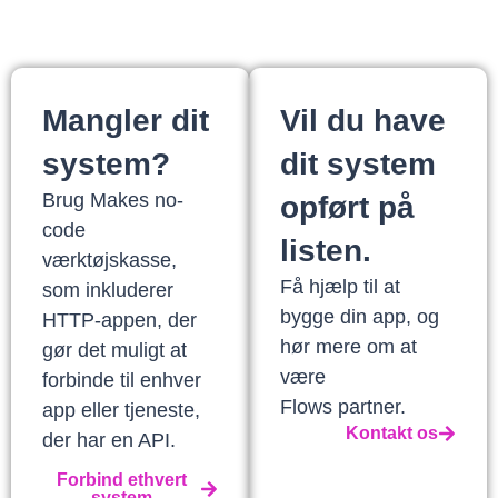
Mangler dit
Vil du have
system?
dit system
Brug Makes no-
opført på
code
listen.
værktøjskasse,
Få hjælp til at
som inkluderer
bygge din app, og
HTTP-appen, der
hør mere om at
gør det muligt at
være
forbinde til enhver
Flows partner.
app eller tjeneste,
Kontakt os
der har en API.
Forbind ethvert
system