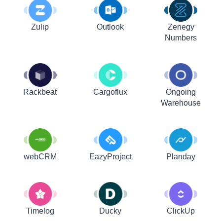
Zulip
Outlook
Zenegy
Numbers
Rackbeat
Cargoflux
Ongoing
Warehouse
webCRM
EazyProject
Planday
Timelog
Ducky
ClickUp