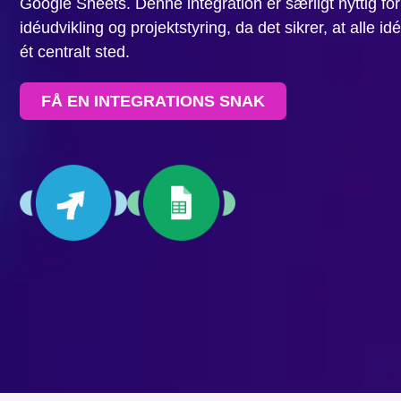
Google Sheets. Denne integration er særligt nyttig fo
idéudvikling og projektstyring, da det sikrer, at alle id
ét centralt sted.
FÅ EN INTEGRATIONS SNAK