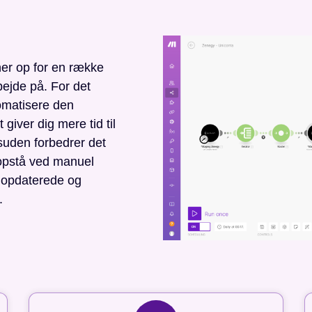
ner op for en række
bejde på. For det
tomatisere den
giver dig mere tid til
suden forbedrer det
 opstå ved manuel
id opdaterede og
.