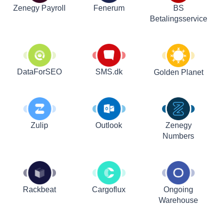
Zenegy Payroll
Fenerum
BS
Betalingsservice
DataForSEO
SMS.dk
Golden Planet
Zulip
Outlook
Zenegy
Numbers
Rackbeat
Cargoflux
Ongoing
Warehouse