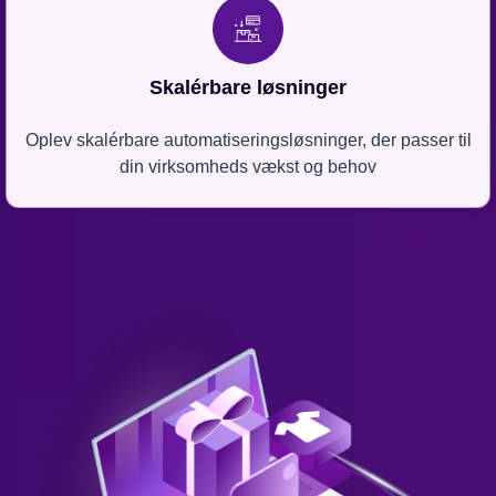
Skalérbare løsninger
Oplev skalérbare automatiseringsløsninger, der passer til
din virksomheds vækst og behov