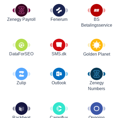
Zenegy Payroll
Fenerum
BS
Betalingsservice
DataForSEO
SMS.dk
Golden Planet
Zulip
Outlook
Zenegy
Numbers
Rackbeat
Cargoflux
Ongoing