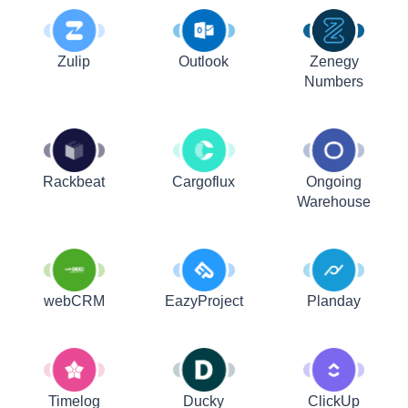
Zulip
Outlook
Zenegy
Numbers
Rackbeat
Cargoflux
Ongoing
Warehouse
webCRM
EazyProject
Planday
Timelog
Ducky
ClickUp