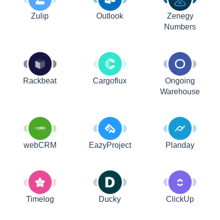
Zulip
Outlook
Zenegy
Numbers
Rackbeat
Cargoflux
Ongoing
Warehouse
webCRM
EazyProject
Planday
Timelog
Ducky
ClickUp