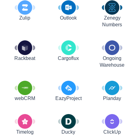
Zulip
Outlook
Zenegy
Numbers
Rackbeat
Cargoflux
Ongoing
Warehouse
webCRM
EazyProject
Planday
Timelog
Ducky
ClickUp