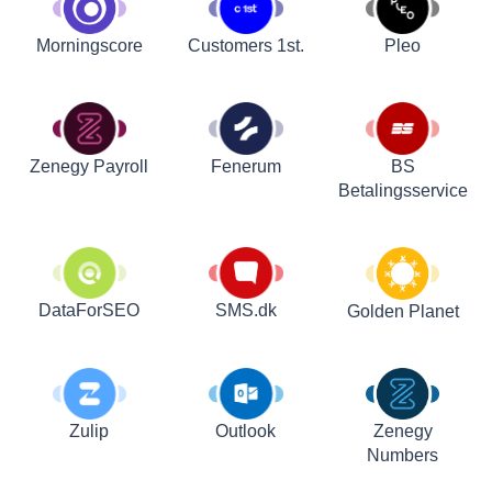
Customers 1st.
Pleo
Morningscore
Zenegy Payroll
Fenerum
BS
Betalingsservice
DataForSEO
SMS.dk
Golden Planet
Zulip
Outlook
Zenegy
Numbers