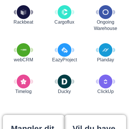
Rackbeat
Cargoflux
Ongoing
Warehouse
webCRM
EazyProject
Planday
Timelog
Ducky
ClickUp
Mangler dit
Vil du have