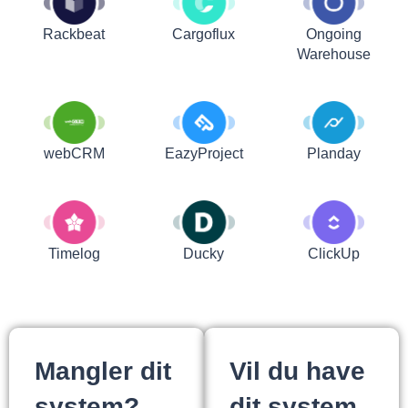
Rackbeat
Cargoflux
Ongoing
Warehouse
webCRM
EazyProject
Planday
Timelog
Ducky
ClickUp
Mangler dit
Vil du have
system?
dit system