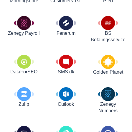
Customers 1st.
Pleo
Morningscore
Zenegy Payroll
Fenerum
BS
Betalingsservice
DataForSEO
SMS.dk
Golden Planet
Zulip
Outlook
Zenegy
Numbers