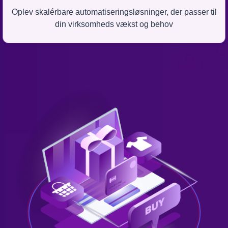
Oplev skalérbare automatiseringsløsninger, der passer til
din virksomheds vækst og behov