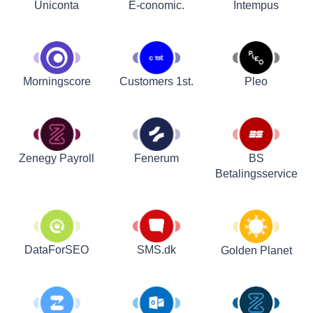
Uniconta
E-conomic.
Intempus
Customers 1st.
Pleo
Morningscore
Zenegy Payroll
Fenerum
BS
Betalingsservice
DataForSEO
SMS.dk
Golden Planet