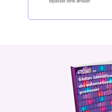
tilpasset dine ønsker​