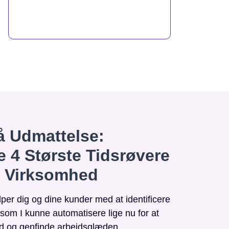
 Udmattelse:
e 4 Største Tidsrøvere
n Virksomhed
r dig og dine kunder med at identificere
, som I kunne automatisere lige nu for at
id og genfinde arbejdsglæden.