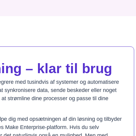
ng – klar til brug
tegrere med tusindvis af systemer og automatisere
t synkronisere data, sende beskeder eller noget
il at strømline dine processer og passe til dine
lpe dig med opsætningen af din løsning og tilbyder
res Make Enterprise-platform. Hvis du selv
er det naturligvis også en mulighed. Men med