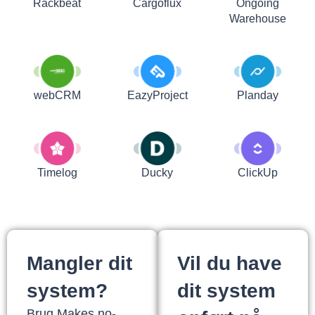
Rackbeat
Cargoflux
Ongoing
Warehouse
webCRM
EazyProject
Planday
Timelog
Ducky
ClickUp
Mangler dit
Vil du have
system?
dit system
Brug Makes no-