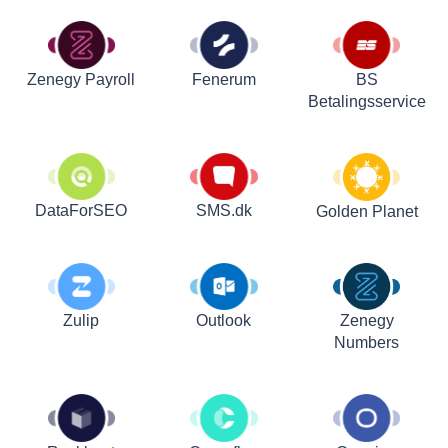
Zenegy Payroll
Fenerum
BS
Betalingsservice
DataForSEO
SMS.dk
Golden Planet
Zulip
Outlook
Zenegy
Numbers