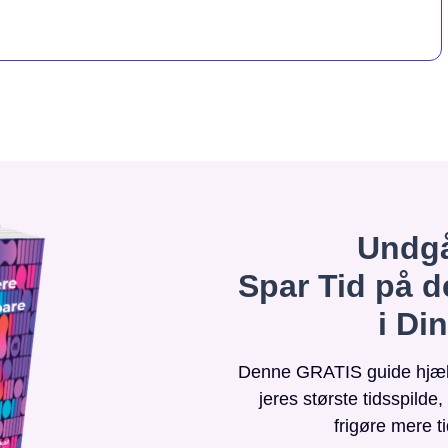
Undgå
Spar Tid på d
i Di
Denne GRATIS guide hjælpe
jeres største tidsspilde
frigøre mere t