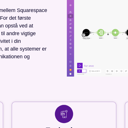
g mellem Squarespace
For det første
an opstå ved at
til andre vigtige
itet i din
 at alle systemer er
nikationen og