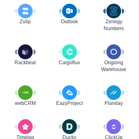
Zulip
Outlook
Zenegy
Numbers
Rackbeat
Cargoflux
Ongoing
Warehouse
webCRM
EazyProject
Planday
Timelog
Ducky
ClickUp