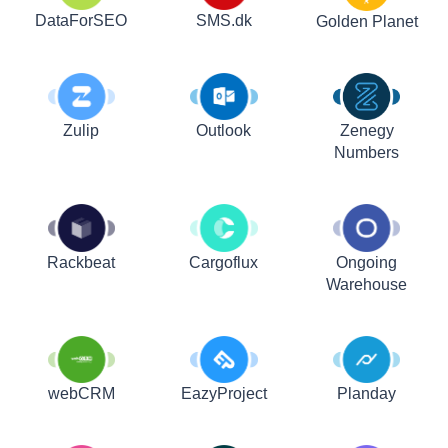
DataForSEO
SMS.dk
Golden Planet
Zulip
Outlook
Zenegy
Numbers
Rackbeat
Cargoflux
Ongoing
Warehouse
webCRM
EazyProject
Planday