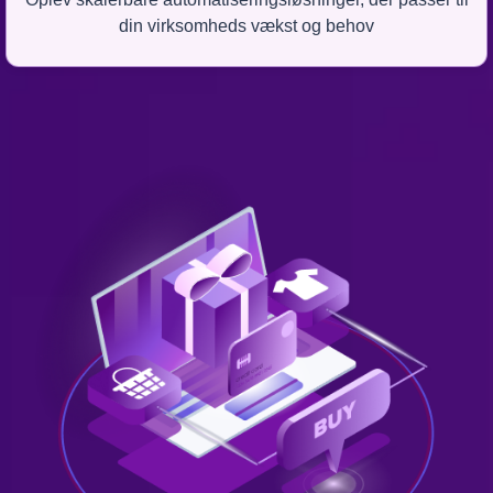
din virksomheds vækst og behov