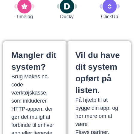
Timelog
Ducky
ClickUp
Mangler dit
Vil du have
system?
dit system
Brug Makes no-
opført på
code
listen.
værktøjskasse,
Få hjælp til at
som inkluderer
bygge din app, og
HTTP-appen, der
hør mere om at
gør det muligt at
være
forbinde til enhver
Flows partner.
app eller tjeneste,