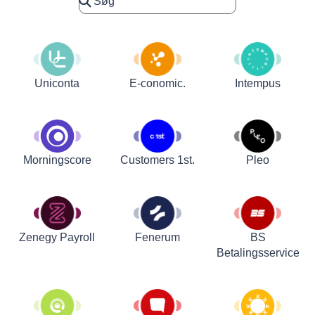
Uniconta
E-conomic.
Intempus
Customers 1st.
Pleo
Morningscore
Zenegy Payroll
Fenerum
BS
Betalingsservice