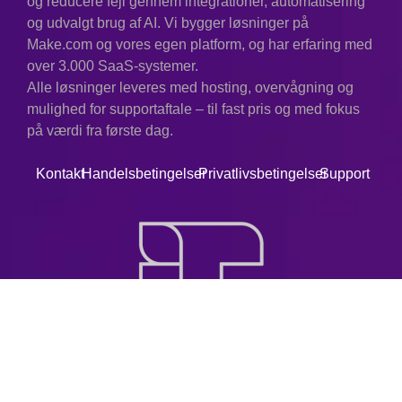
og reducere fejl gennem integrationer, automatisering
og udvalgt brug af AI. Vi bygger løsninger på
Make.com og vores egen platform, og har erfaring med
over 3.000 SaaS-systemer.
Alle løsninger leveres med hosting, overvågning og
mulighed for supportaftale – til fast pris og med fokus
på værdi fra første dag.
Kontakt
Handelsbetingelser
Privatlivsbetingelser
Support