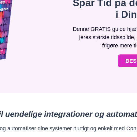
Spar Tid på d
i Di
Denne GRATIS guide hjælpe
jeres største tidsspilde
frigøre mere t
BES
il uendelige integrationer og automat
 og automatiser dine systemer hurtigt og enkelt med Con