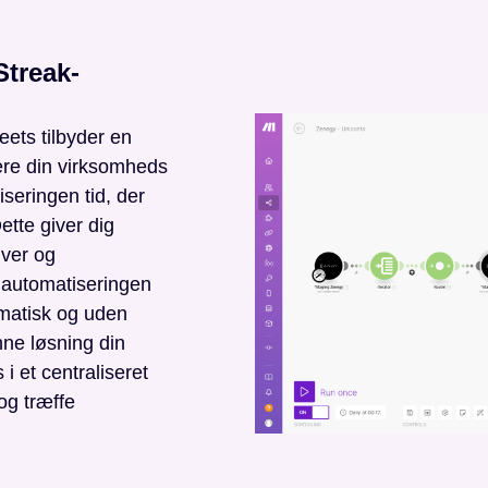
Streak-
eets tilbyder en
ere din virksomheds
seringen tid, der
ette giver dig
iver og
automatiseringen
omatisk og uden
nne løsning din
i et centraliseret
 og træffe