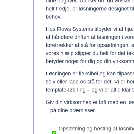
dine opgaver. Uanset om du ønsker a
helt tredje, er løsningerne designet t
behov.
Hos Flows Systems tilbyder vi at hjæ
at håndtere driften af løsningen i vo
foretrækker at stå for opsætningen, 
vores hjælp slipper du helt for det te
betyder noget for dig og din virksom
Løsningen er fleksibel og kan tilpas
selv eller lade os stå for det. Vi er h
template-løsning – og vi er altid klar t
Giv din virksomhed et løft med en løs
– på dine præmisser.
Opsætning og hosting af løsnin