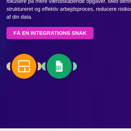
fokusere på mere værdiskabende opgaver. Med denne
struktureret og effektiv arbejdsproces, reducere risik
af din data.
FÅ EN INTEGRATIONS SNAK