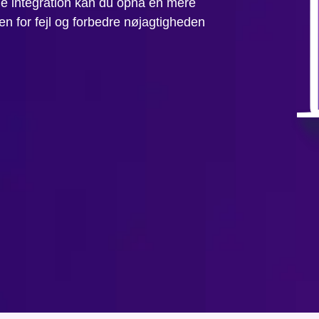
 integration kan du opnå en mere
oen for fejl og forbedre nøjagtigheden