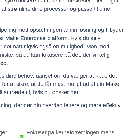
t synkronisere data, sende beskeder eller noget
il at strømline dine processer og passe til dine
lpe dig med opsætningen af din løsning og tilbyder
res Make Enterprise-platform. Hvis du selv
er det naturligvis også en mulighed. Men med
kniske, så du kan fokusere på det, der virkelig
hed.
ses dine behov, uanset om du vælger at klare det
er for at sikre, at du får mest muligt ud af din Make
il at træde til, hvis du ønsker det.
ning, der gør din hverdag lettere og mere effektiv
ger
Fokuser på kerneforretningen mens