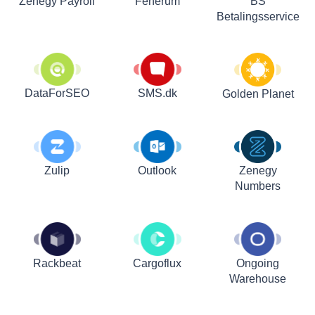
Zenegy Payroll
Fenerum
BS
Betalingsservice
DataForSEO
SMS.dk
Golden Planet
Zulip
Outlook
Zenegy
Numbers
Rackbeat
Cargoflux
Ongoing
Warehouse