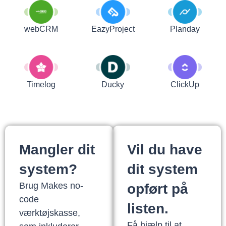
webCRM
EazyProject
Planday
Timelog
Ducky
ClickUp
Mangler dit
Vil du have
system?
dit system
Brug Makes no-
opført på
code
listen.
værktøjskasse,
Få hjælp til at