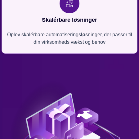
Skalérbare løsninger
Oplev skalérbare automatiseringsløsninger, der passer til
din virksomheds vækst og behov